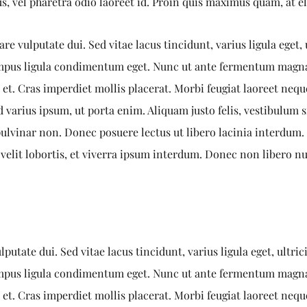
tus, vel pharetra odio laoreet id. Proin quis maximus quam, at e
e vulputate dui. Sed vitae lacus tincidunt, varius ligula eget,
 tempus ligula condimentum eget. Nunc ut ante fermentum magn
et. Cras imperdiet mollis placerat. Morbi feugiat laoreet neque
 varius ipsum, ut porta enim. Aliquam justo felis, vestibulum s
lvinar non. Donec posuere lectus ut libero lacinia interdum. 
 velit lobortis, et viverra ipsum interdum. Donec non libero n
putate dui. Sed vitae lacus tincidunt, varius ligula eget, ultri
 tempus ligula condimentum eget. Nunc ut ante fermentum magn
et. Cras imperdiet mollis placerat. Morbi feugiat laoreet neque